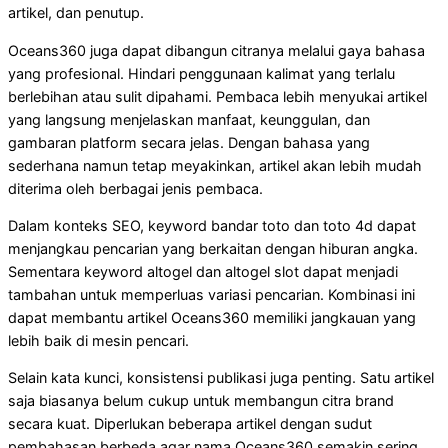
artikel, dan penutup.
Oceans360 juga dapat dibangun citranya melalui gaya bahasa
yang profesional. Hindari penggunaan kalimat yang terlalu
berlebihan atau sulit dipahami. Pembaca lebih menyukai artikel
yang langsung menjelaskan manfaat, keunggulan, dan
gambaran platform secara jelas. Dengan bahasa yang
sederhana namun tetap meyakinkan, artikel akan lebih mudah
diterima oleh berbagai jenis pembaca.
Dalam konteks SEO, keyword bandar toto dan toto 4d dapat
menjangkau pencarian yang berkaitan dengan hiburan angka.
Sementara keyword altogel dan altogel slot dapat menjadi
tambahan untuk memperluas variasi pencarian. Kombinasi ini
dapat membantu artikel Oceans360 memiliki jangkauan yang
lebih baik di mesin pencari.
Selain kata kunci, konsistensi publikasi juga penting. Satu artikel
saja biasanya belum cukup untuk membangun citra brand
secara kuat. Diperlukan beberapa artikel dengan sudut
pembahasan berbeda agar nama Oceans360 semakin sering