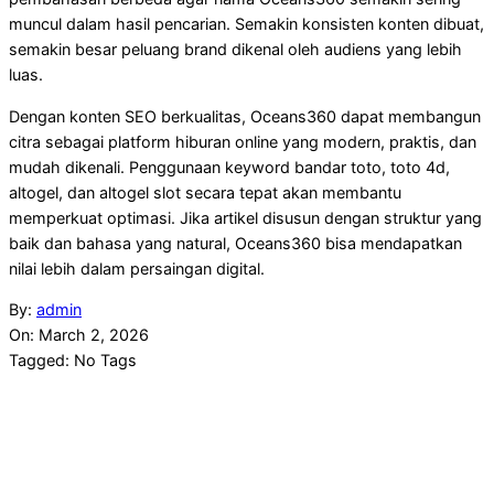
muncul dalam hasil pencarian. Semakin konsisten konten dibuat,
semakin besar peluang brand dikenal oleh audiens yang lebih
luas.
Dengan konten SEO berkualitas, Oceans360 dapat membangun
citra sebagai platform hiburan online yang modern, praktis, dan
mudah dikenali. Penggunaan keyword bandar toto, toto 4d,
altogel, dan altogel slot secara tepat akan membantu
memperkuat optimasi. Jika artikel disusun dengan struktur yang
baik dan bahasa yang natural, Oceans360 bisa mendapatkan
nilai lebih dalam persaingan digital.
2026-
By:
admin
03-
On:
March 2, 2026
02
Tagged:
No Tags